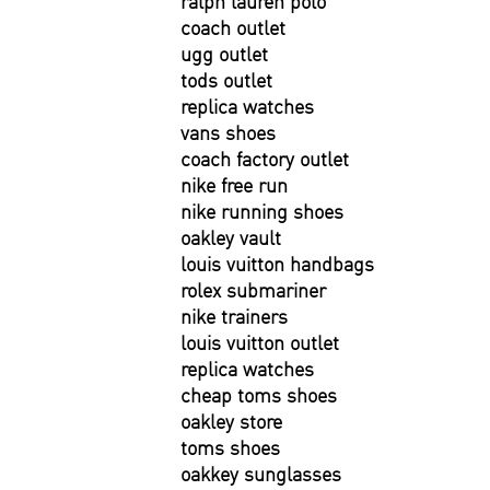
ralph lauren polo
coach outlet
ugg outlet
tods outlet
replica watches
vans shoes
coach factory outlet
nike free run
nike running shoes
oakley vault
louis vuitton handbags
rolex submariner
nike trainers
louis vuitton outlet
replica watches
cheap toms shoes
oakley store
toms shoes
oakkey sunglasses