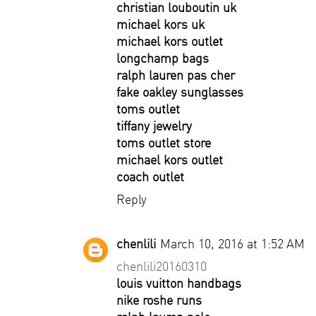
christian louboutin uk
michael kors uk
michael kors outlet
longchamp bags
ralph lauren pas cher
fake oakley sunglasses
toms outlet
tiffany jewelry
toms outlet store
michael kors outlet
coach outlet
Reply
chenlili
March 10, 2016 at 1:52 AM
chenlili20160310
louis vuitton handbags
nike roshe runs