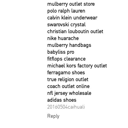
mulberry outlet store
polo ralph lauren
calvin klein underwear
swarovski crystal
christian louboutin outlet
nike huarache
mulberry handbags
babyliss pro
fitflops clearance
michael kors factory outlet
ferragamo shoes
true religion outlet
coach outlet online
nfl jersey wholesale
adidas shoes
20160504caihuali
Reply