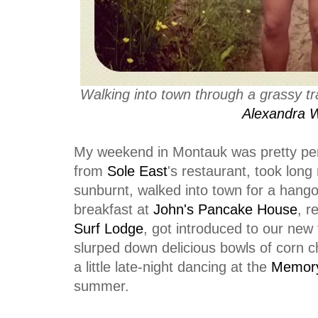
Walking into town through a grassy tr
Alexandra 
My weekend in Montauk was pretty perfe
from
Sole East
's restaurant, took long 
sunburnt, walked into town for a hang
breakfast at
John's Pancake House
, r
Surf Lodge
, got introduced to our new 
slurped down delicious bowls of corn 
a little late-night dancing at the
Memory
summer.