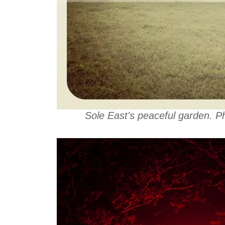
Sole East's peaceful garden. 