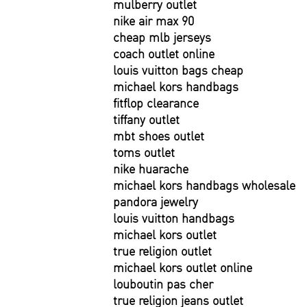
mulberry outlet
nike air max 90
cheap mlb jerseys
coach outlet online
louis vuitton bags cheap
michael kors handbags
fitflop clearance
tiffany outlet
mbt shoes outlet
toms outlet
nike huarache
michael kors handbags wholesale
pandora jewelry
louis vuitton handbags
michael kors outlet
true religion outlet
michael kors outlet online
louboutin pas cher
true religion jeans outlet