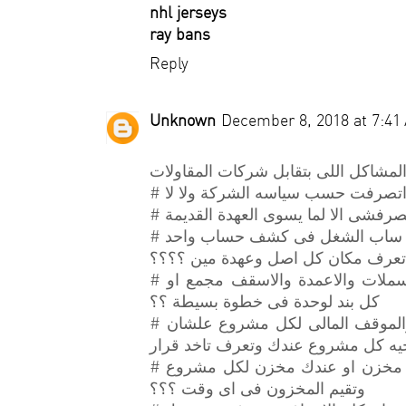
nhl jerseys
ray bans
Reply
Unknown
December 8, 2018 at 7:41
لمشاكل اللى بتقابل شركات المقاولات
# اتصرفت حسب سياسه الشركة ولا لا
# فشى الا لما يسوى العهدة القديمة
#  ساب الشغل فى كشف حساب واحد
 تعرف مكان كل اصل وعهدة مين ؟؟؟؟
# وعايز تحصر كميات زى الحديد للقواعد والسملات والاعمدة والاسقف مجمع او
كل بند لوحدة فى خطوة بسيطة ؟؟
# مش عارف تحلل المصروفات و الايردات والموقف المالى لكل مشروع علشان
ه كل مشروع عندك وتعرف تاخد قرار
# عايز تراقب المخازن كلها لو عندك اكتر من مخزن او عندك مخزن لكل مشروع
وتقيم المخزون فى اى وقت ؟؟؟