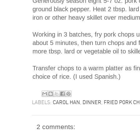
Generously season eight 5-7 oz. pork c
ground black pepper. Heat 2 tbsp. lard 
iron or other heavy skillet over medium
Working in 3 batches, fry pork chops u
about 5 minutes, then turn chops and 
more tbsp. lard or vegetable oil to ski
Transfer chops to a warm platter as fi
choice of rice. (I used Spanish.)
LABELS:
CAROL HAN
,
DINNER
,
FRIED PORK C
2 comments: